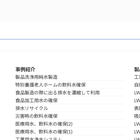
事例紹介
製
製品洗浄用純水製造
工
特別養護老人ホームの飲料水確保
自
食品製造の際に出る排水を濃縮して利用
L
食品加工用水の確保
L
排水リサイクル
表
災害時の飲料水確保
吸
医療用水、飲料水の確保(2)
L
医療用水、飲料水の確保(1)
LW
工業用水浄水システム
L