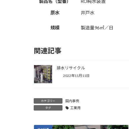
製品名（型番）
RO純水装置
原水
井戸水
規模
製造量96㎥／日
関連記事
排水リサイクル
2022年11月11日
国内事例
カテゴリー
工業用
タグ