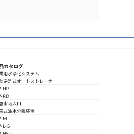
品カタログ
業用水浄化システム
動逆洗式オートストレーナ
W-HP
W-RD
層水吸入口
着式油水分離装置
W-M
-L-G
W-HFU