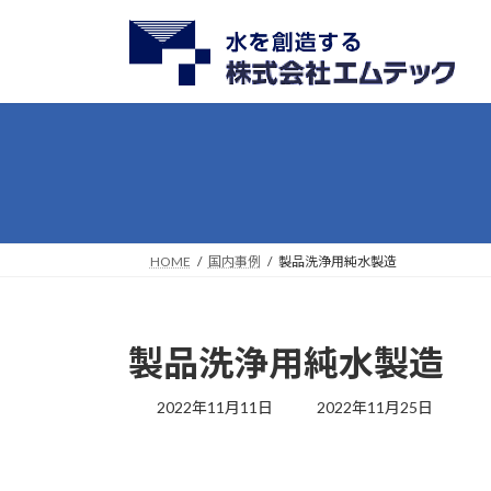
コ
ナ
ン
ビ
テ
ゲ
ン
ー
ツ
シ
へ
ョ
ス
ン
キ
に
ッ
移
プ
動
HOME
国内事例
製品洗浄用純水製造
製品洗浄用純水製造
最
2022年11月11日
2022年11月25日
終
更
新