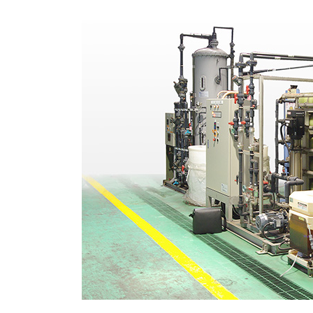
日
時
: