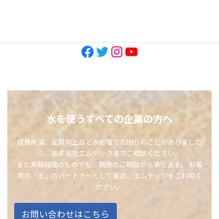
SNS
Facebook
Twitter
Instagram
YouTube
水を使うすべての企業の方へ
経費削減、品質向上など水処理でお困りのことがありました
ら、是非当社エムテックまでご相談ください。
また実験段階のものでも、開発のご相談から承ります。 お客
様の「水」のパートナーとして是非、エムテックをご利用く
ださい。
お問い合わせはこちら