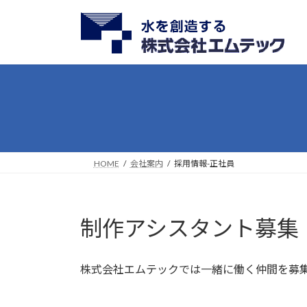
コ
ナ
ン
ビ
テ
ゲ
ン
ー
ツ
シ
へ
ョ
ス
ン
キ
に
ッ
移
プ
動
HOME
会社案内
採用情報-正社員
制作アシスタント募集
株式会社エムテックでは一緒に働く仲間を募