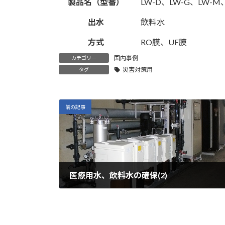
製品名（型番）
LW-D、LW-G、LW-M、
出水
飲料水
方式
RO膜、UF膜
国内事例
カテゴリー
災害対策用
タグ
前の記事
医療用水、飲料水の確保(2)
2022年11月11日