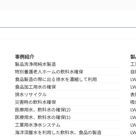
事例紹介
製
製品洗浄用純水製造
工
特別養護老人ホームの飲料水確保
自
食品製造の際に出る排水を濃縮して利用
L
食品加工用水の確保
L
排水リサイクル
表
災害時の飲料水確保
吸
医療用水、飲料水の確保(2)
L
医療用水、飲料水の確保(1)
LW
工業用水浄水システム
L
海洋深層水を利用した飲料水、食品の製造
L