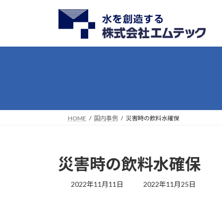
コ
ナ
ン
ビ
テ
ゲ
ン
ー
ツ
シ
へ
ョ
ス
ン
キ
に
ッ
移
プ
動
HOME
国内事例
災害時の飲料水確保
災害時の飲料水確保
最
2022年11月11日
2022年11月25日
終
更
新