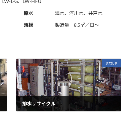
LW-L-G、LW-HFU
原水
海水、河川水、井戸水
規模
製造量 8.5㎥／日～
次の記事
排水リサイクル
2022年11月11日