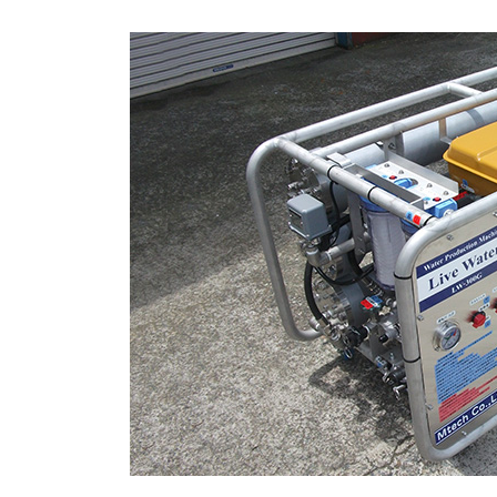
日
時
: