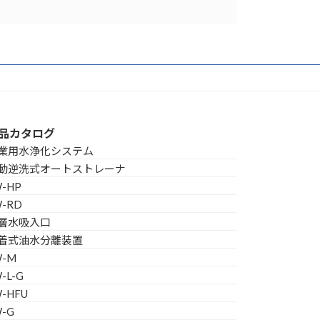
品カタログ
業用水浄化システム
動逆洗式オートストレーナ
W-HP
W-RD
層水吸入口
着式油水分離装置
W-M
-L-G
W-HFU
W-G