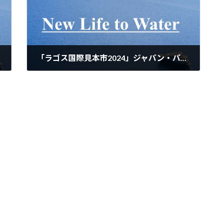
「ラゴス国際見本市2024」ジャパン・パビリオン に出展（2024年11月1～10日）Lagos International Trade Fair
2024年11月4日