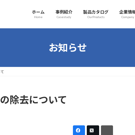
ホーム
事例紹介
製品カタログ
企業情
Home
Casestudy
OurProducts
Company
お知らせ
いて
Sの除去について