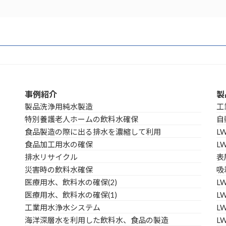
事例紹介
製
製品洗浄用純水製造
工
特別養護老人ホームの飲料水確保
自
食品製造の際に出る排水を濃縮して利用
L
食品加工用水の確保
L
排水リサイクル
表
災害時の飲料水確保
吸
医療用水、飲料水の確保(2)
L
医療用水、飲料水の確保(1)
LW
工業用水浄水システム
L
海洋深層水を利用した飲料水、食品の製造
L