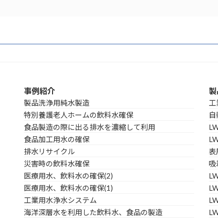
事例紹介
製
製品洗浄用純水製造
工
特別養護老人ホームの飲料水確保
自
食品製造の際に出る排水を濃縮して利用
L
食品加工用水の確保
L
排水リサイクル
表
災害時の飲料水確保
吸
医療用水、飲料水の確保(2)
L
医療用水、飲料水の確保(1)
LW
工業用水浄水システム
L
海洋深層水を利用した飲料水、食品の製造
L