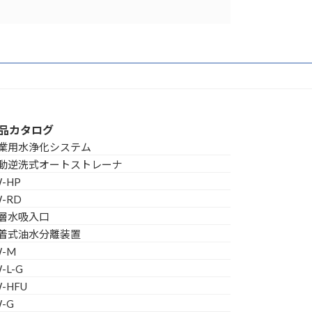
品カタログ
業用水浄化システム
動逆洗式オートストレーナ
W-HP
W-RD
層水吸入口
着式油水分離装置
W-M
-L-G
W-HFU
W-G