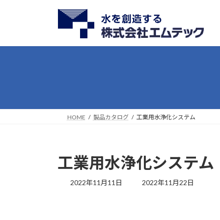
コ
ナ
ン
ビ
テ
ゲ
ン
ー
ツ
シ
へ
ョ
ス
ン
キ
に
ッ
移
プ
動
HOME
製品カタログ
工業用水浄化システム
工業用水浄化システム
最
2022年11月11日
2022年11月22日
終
更
新