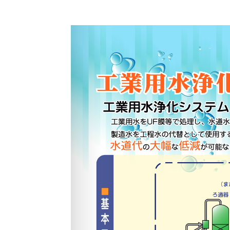
日
時
: