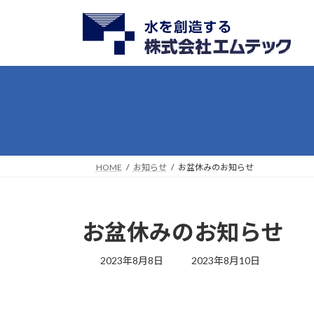
コ
ナ
ン
ビ
テ
ゲ
ン
ー
ツ
シ
へ
ョ
ス
ン
キ
に
ッ
移
プ
動
HOME
お知らせ
お盆休みのお知らせ
お盆休みのお知らせ
最
2023年8月8日
2023年8月10日
終
更
新