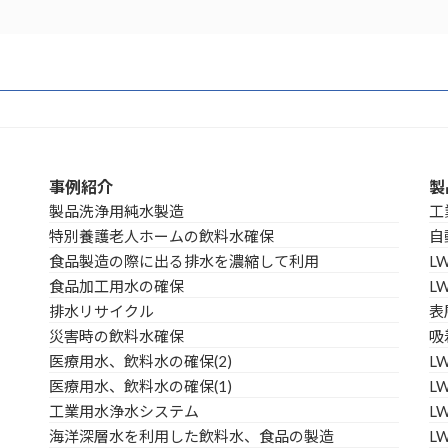
事例紹介
製
製品洗浄用純水製造
工
特別養護老人ホームの飲料水確保
自
食品製造の際に出る排水を濃縮して利用
L
食品加工用水の確保
L
排水リサイクル
表
災害時の飲料水確保
吸
医療用水、飲料水の確保(2)
L
医療用水、飲料水の確保(1)
LW
工業用水浄水システム
L
海洋深層水を利用した飲料水、食品の製造
L