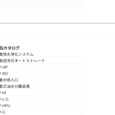
品カタログ
業用水浄化システム
動逆洗式オートストレーナ
W-HP
W-RD
層水吸入口
着式油水分離装置
W-M
-L-G
W-HFU
W-G